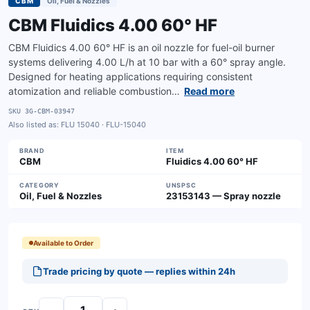
CBM
Oil, Fuel & Nozzles
CBM Fluidics 4.00 60° HF
CBM Fluidics 4.00 60° HF is an oil nozzle for fuel-oil burner
systems delivering 4.00 L/h at 10 bar with a 60° spray angle.
Designed for heating applications requiring consistent
atomization and reliable combustion…
Read more
SKU
3G-CBM-03947
Also listed as:
FLU 15040 · FLU-15040
BRAND
ITEM
CBM
Fluidics 4.00 60° HF
CATEGORY
UNSPSC
Oil, Fuel & Nozzles
23153143 — Spray nozzle
Available to Order
Trade pricing by quote — replies within 24h