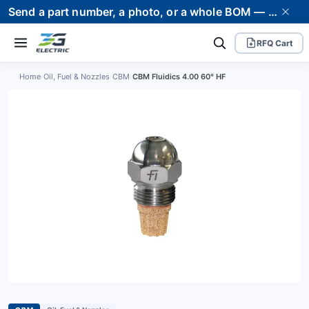
Send a part number, a photo, or a whole BOM — we supply it and stand behind it. Worldwide shipping to 80+ countries.
RFQ Cart
Home
›
Oil, Fuel & Nozzles
›
CBM
›
CBM Fluidics 4.00 60° HF