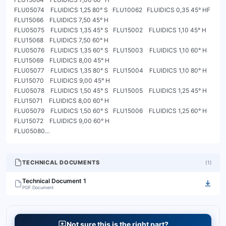
TECHNICAL DOCUMENTS
(
1
)
Technical Document 1
PDF Document
Not sure this is the right part?