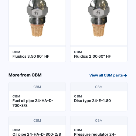
CBM
CBM
Fluidics 3.50 60° HF
Fluidics 2.00 60° HF
→
More from
CBM
View all
CBM
parts
CBM
CBM
CBM
CBM
Fuel oil pipe 24-HA-D-
Disc type 24-E-1.80
700-3/8
CBM
CBM
CBM
CBM
Oil pipe 24-HA-D-800-2/8
Pressure regulator 24-