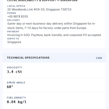
LOCAL AVAILABILITY & SUPPORT
— SINGAPORE
LOCAL OFFICE
20 Woodlands Link #09-05, Singapore 738733
PHONE
+65 8878 8355
DELIVERY
Same-day or next-business-day delivery within Singapore for in-
stock items; 7–14 days for factory-order parts from Europe.
PAYMENT
Invoicing in SGD. PayNow, bank transfer, and corporate PO accepted.
SHIPS TO
Singapore
TECHNICAL SPECIFICATIONS
CBM
VISCOSITY
3.4 cSt
SPRAY ANGLE
60°
FUEL DENSITY
0.84 kg/l