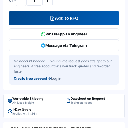
−
+
QTY
Add to RFQ
WhatsApp an engineer
Message via Telegram
No account needed — your quote request goes straight to our
engineers. A free account lets you track quotes and re-order
faster.
Create free account
→
Log in
Worldwide Shipping
Datasheet on Request
Air & sea freight
Technical specs
1-Day Quote
Replies within 24h